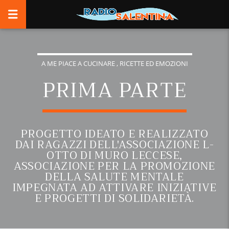
A ME PIACE A CUCINARE , RICETTE ED EMOZIONI
PRIMA PARTE
PROGETTO IDEATO E REALIZZATO
DAI RAGAZZI DELL'ASSOCIAZIONE L-
OTTO DI MURO LECCESE,
ASSOCIAZIONE PER LA PROMOZIONE
DELLA SALUTE MENTALE
IMPEGNATA AD ATTIVARE INIZIATIVE
E PROGETTI DI SOLIDARIETÀ.