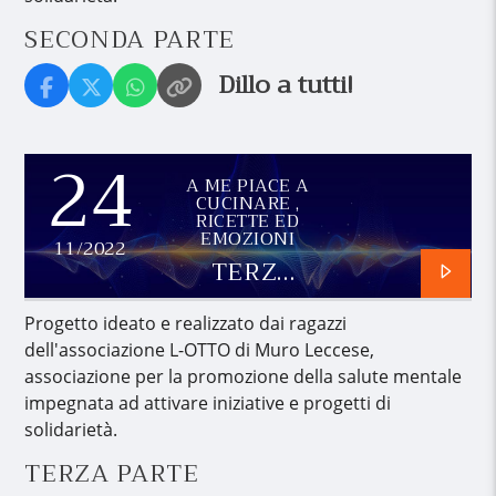
SECONDA PARTE
Dillo a tutti!
24
A ME PIACE A
CUCINARE ,
RICETTE ED
EMOZIONI
11/2022
TERZA
PARTE
Progetto ideato e realizzato dai ragazzi
dell'associazione L-OTTO di Muro Leccese,
associazione per la promozione della salute mentale
impegnata ad attivare iniziative e progetti di
solidarietà.
TERZA PARTE