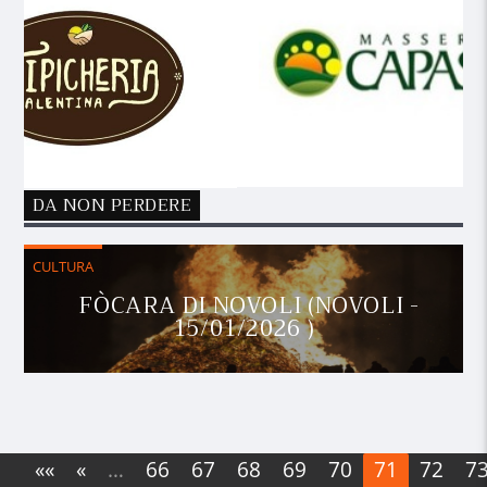
DA NON PERDERE
CULTURA
FÒCARA DI NOVOLI (NOVOLI -
15/01/2026 )
««
«
…
66
67
68
69
70
71
72
7