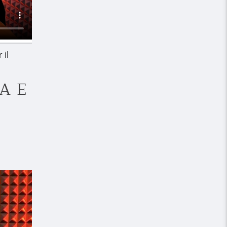
 il
A E