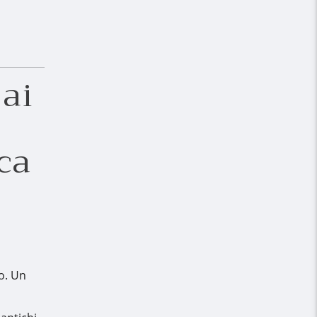
 ai
ca
no. Un