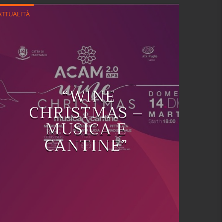
ATTUALITÀ
“WINE
CHRISTMAS –
MUSICA E
CANTINE”