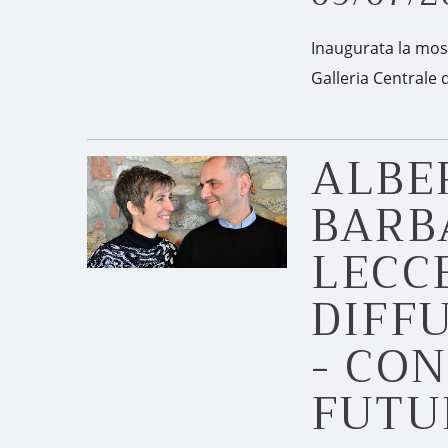
Inaugurata la most
Galleria Centrale 
ALBE
BARB
LECCE
DIFF
- CO
FUTU