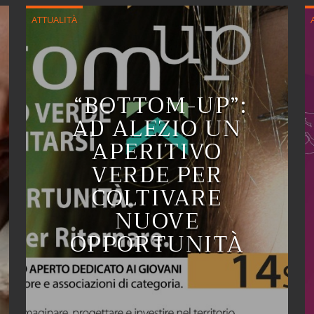
ATTUALITÀ
“BOTTOM-UP”:
AD ALEZIO UN
APERITIVO
VERDE PER
COLTIVARE
NUOVE
OPPORTUNITÀ