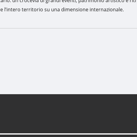
rio: un crocevia di grandi eventi, patrimonio artistico e riti
re l’intero territorio su una dimensione internazionale.