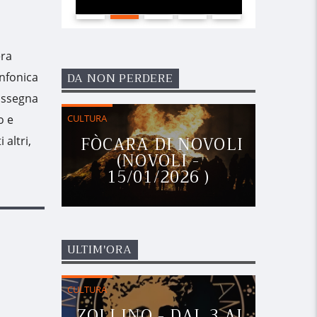
era
DA NON PERDERE
infonica
rassegna
CULTURA
o e
FÒCARA DI NOVOLI
altri,
(NOVOLI -
15/01/2026 )
ULTIM'ORA
CULTURA
ZOLLINO - DAL 3 AL