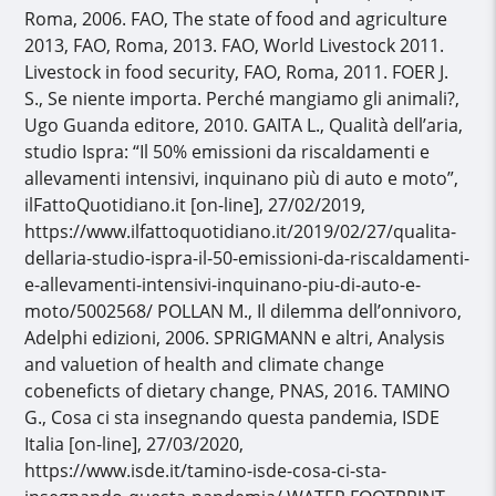
Roma, 2006. FAO, The state of food and agriculture
2013, FAO, Roma, 2013. FAO, World Livestock 2011.
Livestock in food security, FAO, Roma, 2011. FOER J.
S., Se niente importa. Perché mangiamo gli animali?,
Ugo Guanda editore, 2010. GAITA L., Qualità dell’aria,
studio Ispra: “Il 50% emissioni da riscaldamenti e
allevamenti intensivi, inquinano più di auto e moto”,
ilFattoQuotidiano.it [on-line], 27/02/2019,
https://www.ilfattoquotidiano.it/2019/02/27/qualita-
dellaria-studio-ispra-il-50-emissioni-da-riscaldamenti-
e-allevamenti-intensivi-inquinano-piu-di-auto-e-
moto/5002568/ POLLAN M., Il dilemma dell’onnivoro,
Adelphi edizioni, 2006. SPRIGMANN e altri, Analysis
and valuetion of health and climate change
cobeneficts of dietary change, PNAS, 2016. TAMINO
G., Cosa ci sta insegnando questa pandemia, ISDE
Italia [on-line], 27/03/2020,
https://www.isde.it/tamino-isde-cosa-ci-sta-