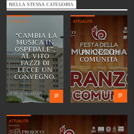
NELLA STESSA CATEGORIA
ATTUALITÀ
ATTUALITÀ
“CAMBIA LA
MUSICA IN
OSPEDALE”,
PRANZO DI
AL VITO
COMUNITÀ
FAZZI DI
LECCE UN
CONVEGNO.
16/11/2025 - CANNOLE
24/05/2019 - LECCE
ATTUALITÀ