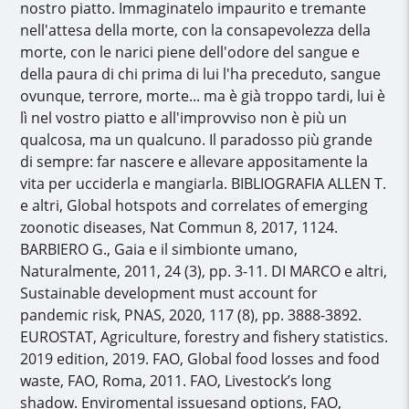
nostro piatto. Immaginatelo impaurito e tremante
nell'attesa della morte, con la consapevolezza della
morte, con le narici piene dell'odore del sangue e
della paura di chi prima di lui l'ha preceduto, sangue
ovunque, terrore, morte... ma è già troppo tardi, lui è
lì nel vostro piatto e all'improvviso non è più un
qualcosa, ma un qualcuno. Il paradosso più grande
di sempre: far nascere e allevare appositamente la
vita per ucciderla e mangiarla. BIBLIOGRAFIA ALLEN T.
e altri, Global hotspots and correlates of emerging
zoonotic diseases, Nat Commun 8, 2017, 1124.
BARBIERO G., Gaia e il simbionte umano,
Naturalmente, 2011, 24 (3), pp. 3-11. DI MARCO e altri,
Sustainable development must account for
pandemic risk, PNAS, 2020, 117 (8), pp. 3888-3892.
EUROSTAT, Agriculture, forestry and fishery statistics.
2019 edition, 2019. FAO, Global food losses and food
waste, FAO, Roma, 2011. FAO, Livestock’s long
shadow. Enviromental issuesand options, FAO,