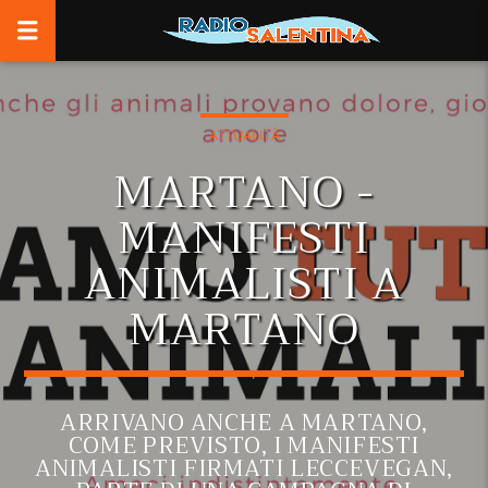
ATTUALITÀ
MARTANO -
MANIFESTI
ANIMALISTI A
MARTANO
ARRIVANO ANCHE A MARTANO,
COME PREVISTO, I MANIFESTI
ANIMALISTI FIRMATI LECCEVEGAN,