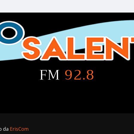
FM
92.8
to da
ErisCom