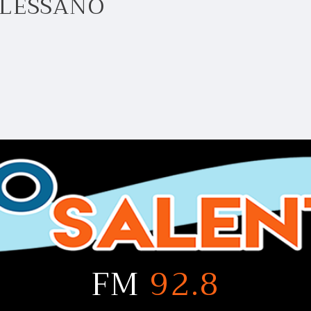
ALESSANO
FM
92.8