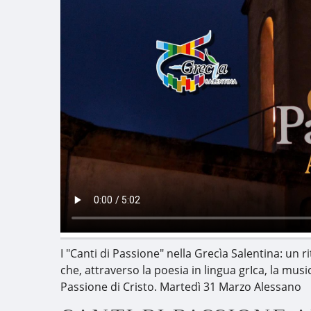
I "Canti di Passione" nella Grecìa Salentina: un 
che, attraverso la poesia in lingua grIca, la musi
Passione di Cristo. Martedì 31 Marzo Alessano