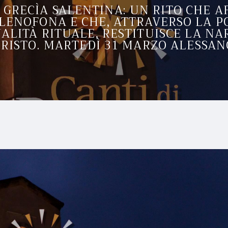
A GRECÌA SALENTINA: UN RITO CHE 
ENOFONA E CHE, ATTRAVERSO LA PO
ALITÀ RITUALE, RESTITUISCE LA NA
CRISTO. MARTEDÌ 31 MARZO ALESSAN