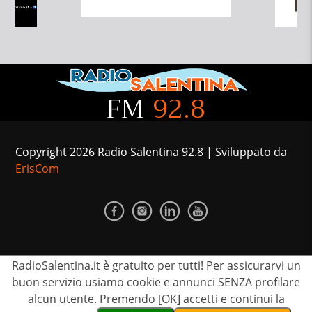
FM
92.8
Copyright 2026 Radio Salentina 92.8 | Sviluppato da
ErisCom
CONTATTI
PUBBLICIZZATI
TEAM
RadioSalentina.it è gratuito per tutti! Per assicurarvi un
PRIVACY
buon servizio usiamo cookie e annunci SENZA profilare
alcun utente. Premendo [OK] accetti e continui la