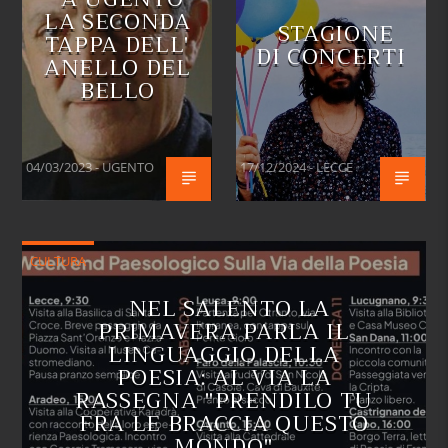
LA SECONDA
STAGIONE
TAPPA DELL'
DI CONCERTI
ANELLO DEL
BELLO
04/03/2023 - UGENTO
17/12/2024 - LECCE
CULTURA
NEL SALENTO LA
PRIMAVERA PARLA IL
LINGUAGGIO DELLA
POESIA: AL VIA LA
RASSEGNA "PRENDILO TU
FRA LE BRACCIA QUESTO
MONDO"