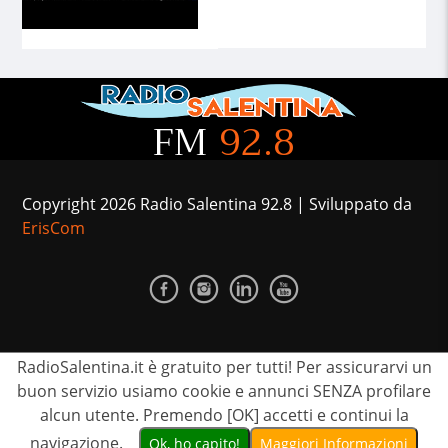
FM
92.8
Copyright 2026 Radio Salentina 92.8 | Sviluppato da
ErisCom
RadioSalentina.it è gratuito per tutti! Per assicurarvi un
CONTATTI
PUBBLICIZZATI
TEAM
PRIVACY
buon servizio usiamo cookie e annunci SENZA profilare
alcun utente. Premendo [OK] accetti e continui la
navigazione.
Ok, ho capito!
Maggiori Informazioni