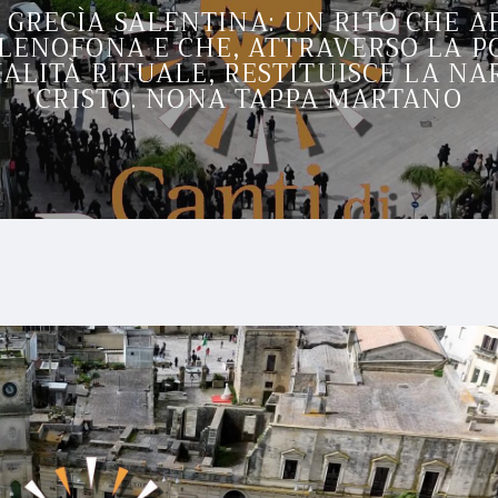
A GRECÌA SALENTINA: UN RITO CHE 
ENOFONA E CHE, ATTRAVERSO LA PO
ALITÀ RITUALE, RESTITUISCE LA NA
CRISTO. NONA TAPPA MARTANO