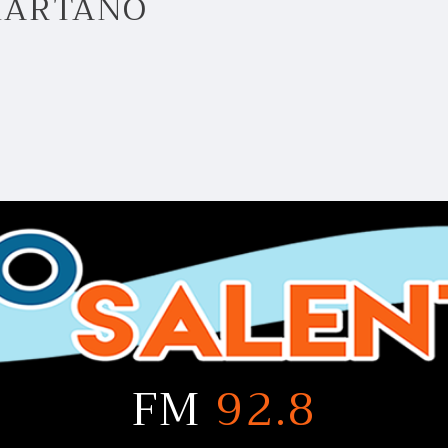
 MARTANO
FM
92.8