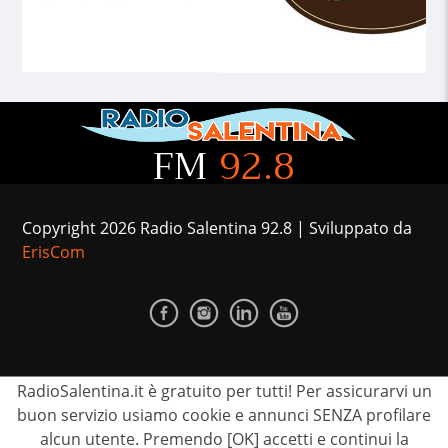
FM
92.8
Copyright 2026 Radio Salentina 92.8 | Sviluppato da
ErisCom
RadioSalentina.it è gratuito per tutti! Per assicurarvi un
CONTATTI
PUBBLICIZZATI
TEAM
PRIVACY
buon servizio usiamo cookie e annunci SENZA profilare
alcun utente. Premendo [OK] accetti e continui la