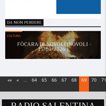
DA NON PERDERE
CULTURA
FÒCARA DI NOVOLI (NOVOLI -
15/01/2026 )
««
«
…
64
65
66
67
68
69
70
7
RADIO SALENTINA