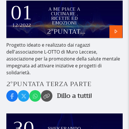
01
A ME PIACE A
CUCINARE ,
RICETTE ED
EMOZIONI
12/2022
2°PUNTATA
TERZA
PARTE
Progetto ideato e realizzato dai ragazzi
dell'associazione L-OTTO di Muro Leccese,
associazione per la promozione della salute mentale
impegnata ad attivare iniziative e progetti di
solidarietà.
2°PUNTATA TERZA PARTE
Dillo a tutti!
30
SHEKERANDO