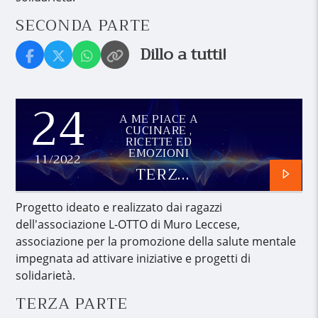
SECONDA PARTE
Dillo a tutti!
24
A ME PIACE A
CUCINARE ,
RICETTE ED
EMOZIONI
11/2022
TERZA
PARTE
Progetto ideato e realizzato dai ragazzi
dell'associazione L-OTTO di Muro Leccese,
associazione per la promozione della salute mentale
impegnata ad attivare iniziative e progetti di
solidarietà.
TERZA PARTE