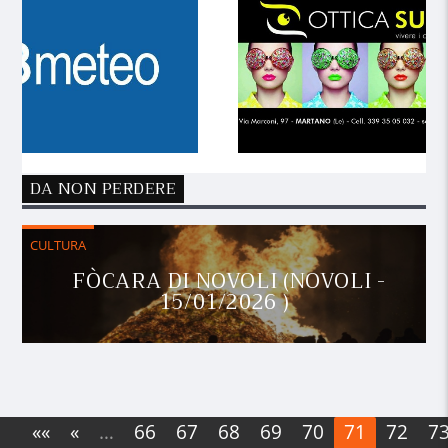
DA NON PERDERE
CULTURA
FÒCARA DI NOVOLI (NOVOLI -
15/01/2026 )
««
«
…
66
67
68
69
70
71
72
7