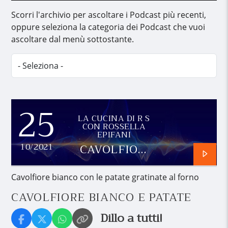
Scorri l'archivio per ascoltare i Podcast più recenti,
oppure seleziona la categoria dei Podcast che vuoi
ascoltare dal menù sottostante.
25
LA CUCINA DI R S
CON ROSSELLA
EPIFANI
CAVOLFIORE
10/2021
BIANCO E
PATATE
Cavolfiore bianco con le patate gratinate al forno
CAVOLFIORE BIANCO E PATATE
Dillo a tutti!