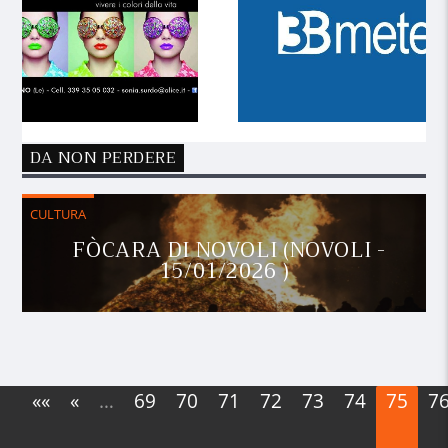
DA NON PERDERE
CULTURA
FÒCARA DI NOVOLI (NOVOLI -
15/01/2026 )
««
«
…
69
70
71
72
73
74
75
7