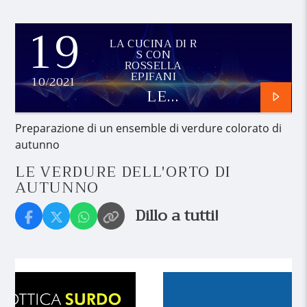
19
LA CUCINA DI R
S CON
ROSSELLA
EPIFANI
10/2021
LE
VERDURE
DELL'ORTO
Preparazione di un ensemble di verdure colorato di
DI
autunno
AUTUNNO
LE VERDURE DELL'ORTO DI
AUTUNNO
Dillo a tutti!