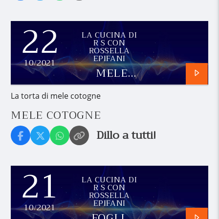
22
LA CUCINA DI
R S CON
ROSSELLA
EPIFANI
10/2021
MELE
COTOGNE
La torta di mele cotogne
MELE COTOGNE
Dillo a tutti!
21
LA CUCINA DI
R S CON
ROSSELLA
EPIFANI
10/2021
FOGLIE